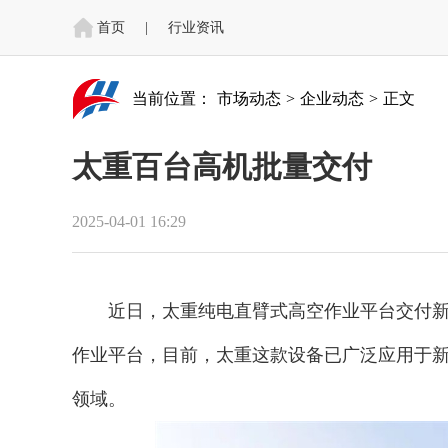
首页
|
行业资讯
当前位置：
市场动态
>
企业动态
>
正文
太重百台高机批量交付
2025-04-01 16:29
近日，太重纯电直臂式高空作业平台交付新疆
作业平台，目前，太重这款设备已广泛应用于
领域。