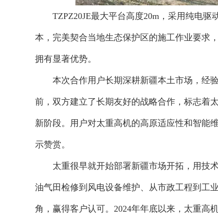
TZPZ20JE最大平台高度20m，采用纯
本，完美契合当地生态保护区的施工作业要求
拥有显著优势。
本次合作用户长期深耕新疆本土市场，经
前，双方建立了长期友好的战略合作，标志着
新阶段。用户对太重高机的高原适应性和智能
示赞赏。
太重很早就开始部署新疆市场开拓，用技术
油气田检修到风电设备维护、从市政工程到工
角，赢得客户认可。2024年年底以来，太重