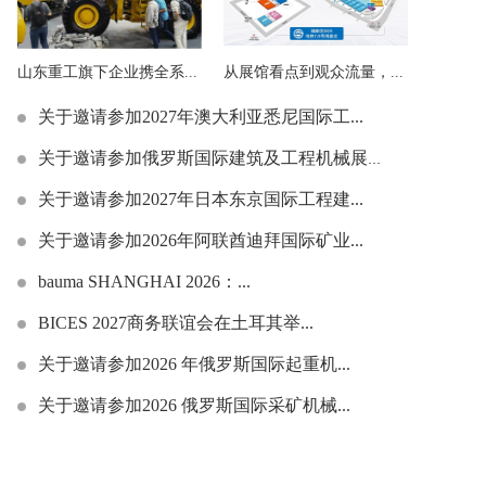
山东重工旗下企业携全系...
从展馆看点到观众流量，...
关于邀请参加2027年澳大利亚悉尼国际工...
关于邀请参加俄罗斯国际建筑及工程机械展览...
关于邀请参加2027年日本东京国际工程建...
关于邀请参加2026年阿联酋迪拜国际矿业...
bauma SHANGHAI 2026：...
BICES 2027商务联谊会在土耳其举...
关于邀请参加2026 年俄罗斯国际起重机...
关于邀请参加2026 俄罗斯国际采矿机械...