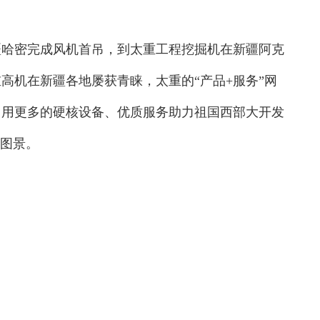
疆哈密完成风机首吊，到太重工程挖掘机在新疆阿克
高机在新疆各地屡获青睐，太重的“产品+服务”网
，用更多的硬核设备、优质服务助力祖国西部大开发
的图景。