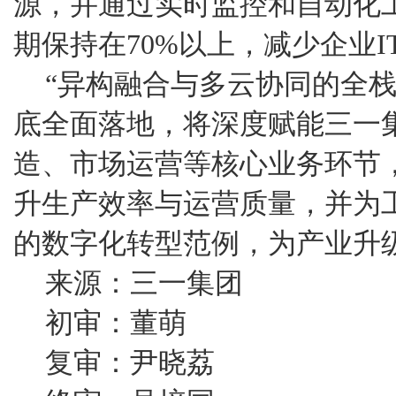
源，并通过实时监控和自动化
期保持在70%以上，减少企业I
“异构融合与多云协同的全栈云
底全面落地，将深度赋能三一
造、市场运营等核心业务环节
升生产效率与运营质量，并为
的数字化转型范例，为产业升
来源：三一集团
初审：董萌
复审：尹晓荔