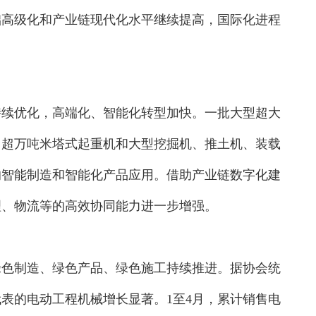
础高级化和产业链现代化水平继续提高，国际化进程
续优化，高端化、智能化转型加快。一批大型超大
、超万吨米塔式起重机和大型挖掘机、推土机、装载
的智能制造和智能化产品应用。借助产业链数字化建
理、物流等的高效协同能力进一步增强。
色制造、绿色产品、绿色施工持续推进。据协会统
表的电动工程机械增长显著。1至4月，累计销售电