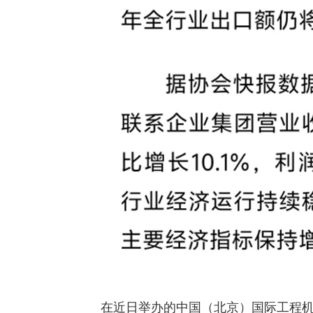
在近日举办的中国（北京）国际工程机械