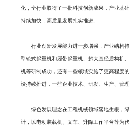
化，全行业取得了一批科技创新成果，产业基
持续加快，高质量发展扎实推进。
行业创新发展能力进一步增强，产业结构持
型轮式起重机和履带起重机、超大直径盾构机
机等研制成功，还有一些领域实施了更高程度
设持续推进，一些企业技术、研发、生产、管
绿色发展理念在工程机械领域落地生根，绿
计，以电动装载机、叉车、升降工作平台等为代