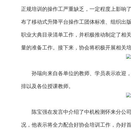
正规培训的操作工严重缺乏，一定程度上影响
布了移动式升降平台操作工团体标准、组织出
职业大典目录清单工作，并积极推动制定了相
量的准备工作。接下来，协会将积极开展相关
孙瑞向来自各单位的教师、学员表示欢迎
排以及各位授课教师。
陈宝强在发言中介绍了中机检测怀来分公
况，他表示将全力配合好协会培训工作，办好