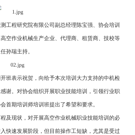
检测工程研究院有限公司副总经理陈宝强、协会培训
自高空作业机械生产企业、代理商、租赁商、技校等
主任孙瑞主持。
利开班表示祝贺，向给予本次培训大力支持的中机检
示感谢。对协会组织开展职业技能培训，引领行业职
协会首期培训师培训班提出了希望和要求。
历程及现状，对开展高空作业机械职业技能培训的必
进入快速发展阶段，但目前操作工短缺，尤其是受过