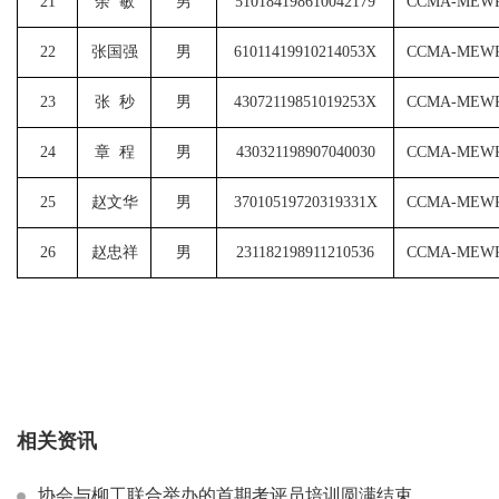
21
余
敏
男
510184198610042179
CCMA-MEWP
22
张国强
男
61011419910214053X
CCMA-MEWP
23
张
秒
男
43072119851019253X
CCMA-MEWP
24
章
程
男
430321198907040030
CCMA-MEWP
25
赵文华
男
37010519720319331X
CCMA-MEWP
26
赵忠祥
男
231182198911210536
CCMA-MEWP
相关资讯
协会与柳工联合举办的首期考评员培训圆满结束