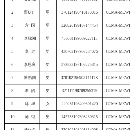
2
曹庆广
男
370124198410173016
CCMA-MEWP
3
方
国
男
320826199107144454
CCMA-MEWP
4
李锦湘
男
430381199609227113
CCMA-MEWP
5
李
进
男
430702197907284076
CCMA-MEWP
6
李思良
男
372822197108275815
CCMA-MEWP
7
蔺贻国
男
37010219690314411X
CCMA-MEWP
8
潘
皓
男
321111198709255315
CCMA-MEWP
9
邱
华
女
220281198409301420
CCMA-MEWP
10
师
钺
男
142733197608230315
CCMA-MEWP
11
孙远磊
男
370102198201314098
CCMA-MEWP