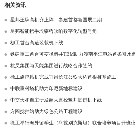
相关资讯
星邦王牌高机齐上阵，参建首都新国展二期
星邦智能携手埃森哲吹响数字化转型号角
柳工首台高速装载机下线
铁建重工首台可变径斜井TBM助力湖南平江电站首条引水
杭叉集团与天能集团进行战略合作签约
徐工旋挖钻机完成宜昌长江公铁大桥首根桩基施工
中联重科塔机助力印尼新地标建设
中交天和自主研发超大直径竖井掘进机下线
方圆搅拌站助力绿色公路工程建设
徐工举行海外留学生（乌兹别克斯坦）联合培养项目开班