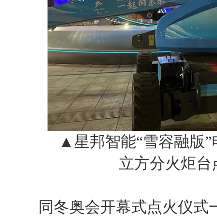
▲星邦智能“雪容融版”
立方分火炬台
同冬奥会开幕式点火仪式一