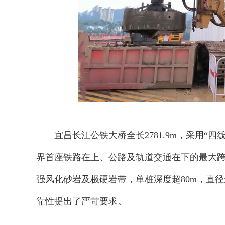
宜昌长江公铁大桥全长2781.9m，采用“四
界首座铁路在上、公路及轨道交通在下的最大
强风化砂岩及极硬岩带，单桩深度超80m，直
靠性提出了严苛要求。