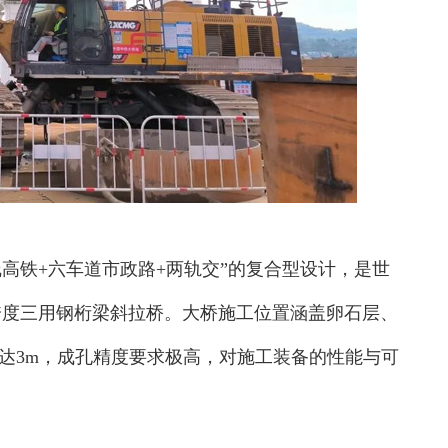
线高铁+六车道市政路+两轨交”的复合型设计，是世
跨度三用钢桁梁斜拉桥。大桥施工位置涵盖卵石层、
径达3m，成孔精度要求极高，对施工装备的性能与可