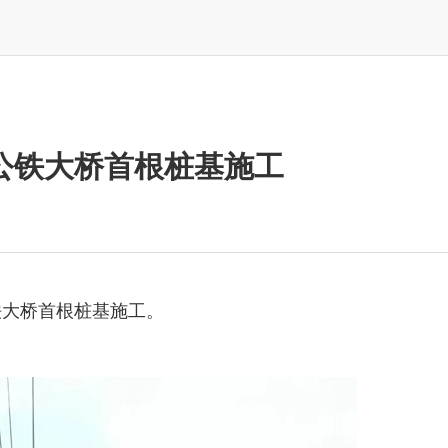
公铁大桥首根桩基施工
铁大桥首根桩基施工。