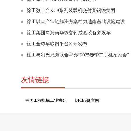
徐工数十台XC9系列装载机交付某钢铁集团
徐工以全产业链解决方案助力越南基础设施建设
徐工集团向海南华铁交付成套装备并发车
徐工全球车联网平台Xrea发布
徐工与利氏兄弟联合举办“2025春季二手机拍卖会”
友情链接
中国工程机械工业协会
BICES展官网