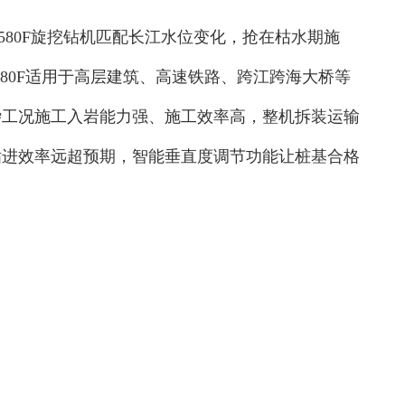
580F旋挖钻机匹配长江水位变化，抢在枯水期施
580F适用于高层建筑、高速铁路、跨江跨海大桥等
杂工况施工入岩能力强、施工效率高，整机拆装运输
钻进效率远超预期，智能垂直度调节功能让桩基合格