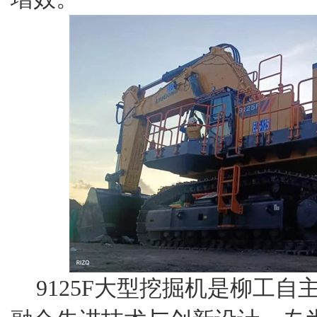
9125F大型挖掘机是柳工