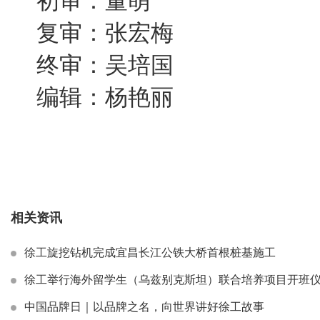
初审：董萌
复审：张宏梅
终审：吴培国
编辑：杨艳丽
相关资讯
徐工旋挖钻机完成宜昌长江公铁大桥首根桩基施工
徐工举行海外留学生（乌兹别克斯坦）联合培养项目开班
中国品牌日｜以品牌之名，向世界讲好徐工故事