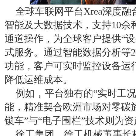
全球车联网平台Xrea深度
智能及大数据技术，支持10余
通道操作，为全球客户提供“设
式服务。通过智能数据分析等2
功能，客户可实时监控设备运
降低运维成本。
例如，平台独有的“实时工况
能，精准契合欧洲市场对零碳
锁车”与“电子围栏”技术则为
徐工集团、徐工机械董事长