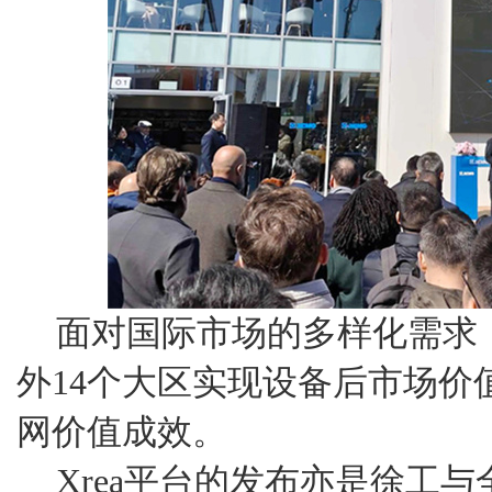
面对国际市场的多样化需求，
外14个大区实现设备后市场价
网价值成效。
Xrea平台的发布亦是徐工