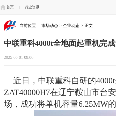
首页
|
行业资讯
当前位置：
市场动态
>
企业动态
>
正文
中联重科4000t全地面起重机完
2025-05-01 09:06
近日，中联重科自研的4000
ZAT40000H7在辽宁鞍山市
场，成功将单机容量6.25MW