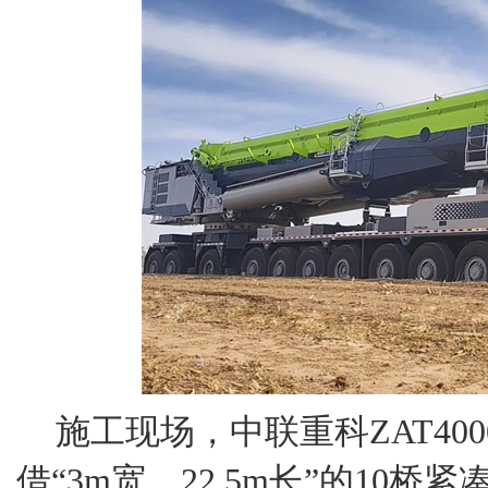
施工现场，中联重科ZAT40
借“3m宽、22.5m长”的10