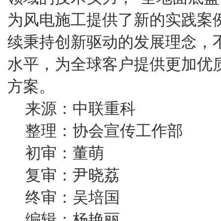
为风电施工提供了新的实践案
续秉持创新驱动的发展理念，
水平，为全球客户提供更加优
方案。
来源：中联重科
整理：协会宣传工作部
初审：董萌
复审：尹晓荔
终审：吴培国
编辑：杨艳丽