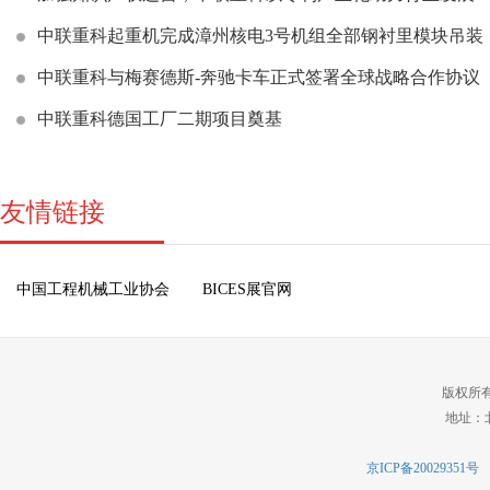
中联重科起重机完成漳州核电3号机组全部钢衬里模块吊装
中联重科与梅赛德斯-奔驰卡车正式签署全球战略合作协议
中联重科德国工厂二期项目奠基
友情链接
中国工程机械工业协会
BICES展官网
版权所
地址：北
京ICP备20029351号