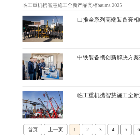
临工重机携智慧施工全新产品亮相bauma 2025
山推全系列高端装备亮相bau
中铁装备携创新解决方案亮相b
临工重机携智慧施工全新产品
首页
上一页
1
2
3
4
5
6